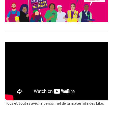
Tous et toutes avec le personnel de la maternité des Lilas