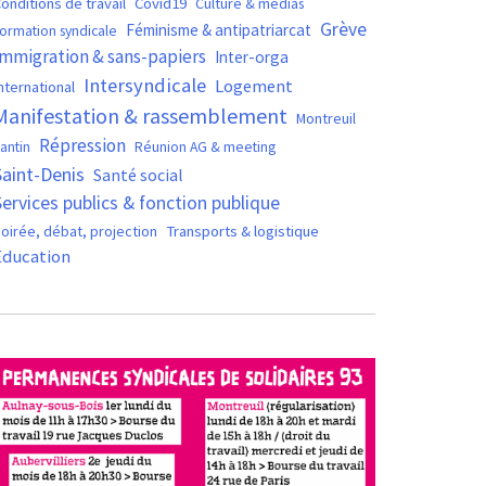
Covid19
onditions de travail
Culture & médias
Grève
Féminisme & antipatriarcat
ormation syndicale
Immigration & sans-papiers
Inter-orga
Intersyndicale
Logement
nternational
Manifestation & rassemblement
Montreuil
Répression
antin
Réunion AG & meeting
Saint-Denis
Santé social
Services publics & fonction publique
oirée, débat, projection
Transports & logistique
Éducation