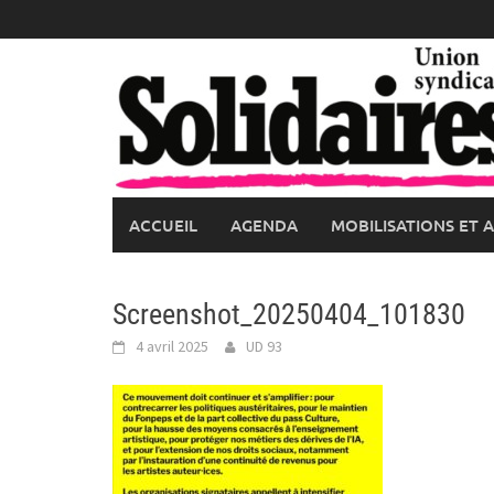
Skip
to
content
ACCUEIL
AGENDA
MOBILISATIONS ET 
Screenshot_20250404_101830
4 avril 2025
UD 93