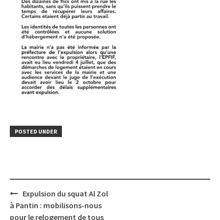
POSTED UNDER
Post
Expulsion du squat Al Zol
navigation
à Pantin : mobilisons-nous
pour le relogement de tous