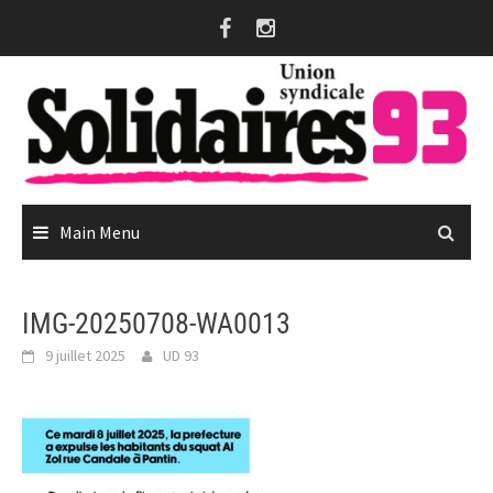
Skip
to
content
Main Menu
IMG-20250708-WA0013
9 juillet 2025
UD 93