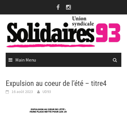
Skip
to
content
Main Menu
Expulsion au coeur de l’été – titre4
16 août 2023
UD93