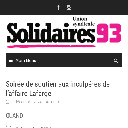
Skip
to
content
Main Menu
Soirée de soutien aux inculpé⋅es de
l’affaire Lafarge
7 décembre 2024
UD 93
QUAND