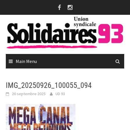
Skip
to
content
Main Menu
IMG_20250926_100055_094
26 septembre 2025
UD 93