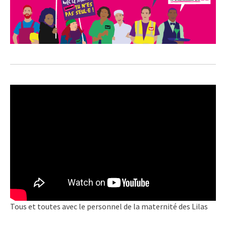
Tous et toutes avec le personnel de la maternité des Lilas