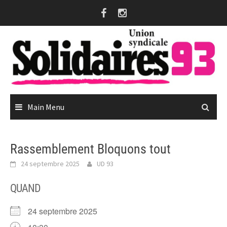
Skip
to
content
Main Menu
Rassemblement Bloquons tout
24 septembre 2025
UD 93
QUAND
24 septembre 2025