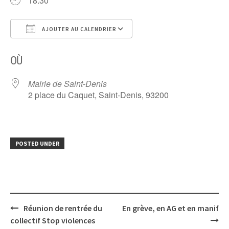
18:30
AJOUTER AU CALENDRIER
Télécharger ICS
Calendrier Google
OÙ
Mairie de Saint-Denis
2 place du Caquet, Saint-Denis, 93200
POSTED UNDER
Post
Réunion de rentrée du
En grève, en AG et en manif
navigation
collectif Stop violences