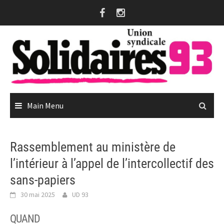
Skip
to
content
Main Menu
Rassemblement au ministère de
l’intérieur à l’appel de l’intercollectif des
sans-papiers
30 mai 2025
UD 93
QUAND