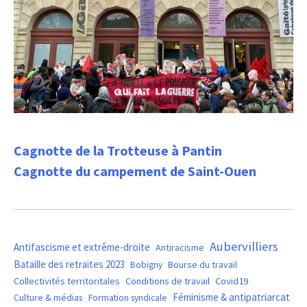
Cagnotte de la Trotteuse à Pantin
Cagnotte du campement de Saint-Ouen
Aubervilliers
Antifascisme et extrême-droite
Antiracisme
Bataille des retraites 2023
Bourse du travail
Bobigny
Covid19
Collectivités territoritales
Conditions de travail
Féminisme & antipatriarcat
Culture & médias
Formation syndicale