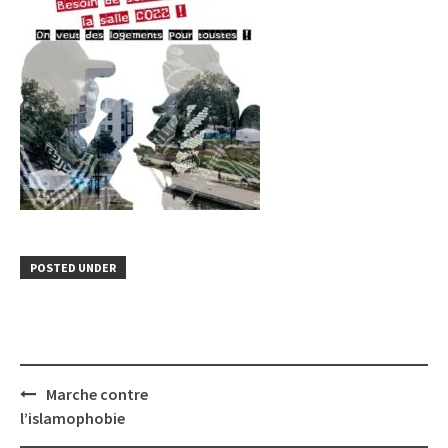
POSTED UNDER
Post
Marche contre
navigation
l’islamophobie