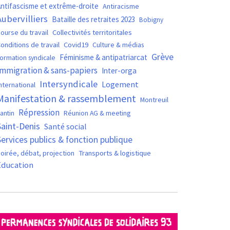
ntifascisme et extrême-droite
Antiracisme
Aubervilliers
Bataille des retraites 2023
Bobigny
ourse du travail
Collectivités territoritales
Covid19
onditions de travail
Culture & médias
Grève
Féminisme & antipatriarcat
ormation syndicale
Immigration & sans-papiers
Inter-orga
Intersyndicale
Logement
nternational
Manifestation & rassemblement
Montreuil
Répression
antin
Réunion AG & meeting
Saint-Denis
Santé social
Services publics & fonction publique
oirée, débat, projection
Transports & logistique
Éducation