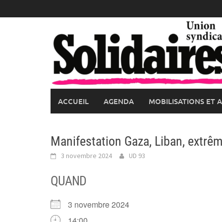
Skip
to
content
ACCUEIL
AGENDA
MOBILISATIONS ET 
Manifestation Gaza, Liban, extrêm
3 novembre 2024
UD 93
QUAND
3 novembre 2024
14:00