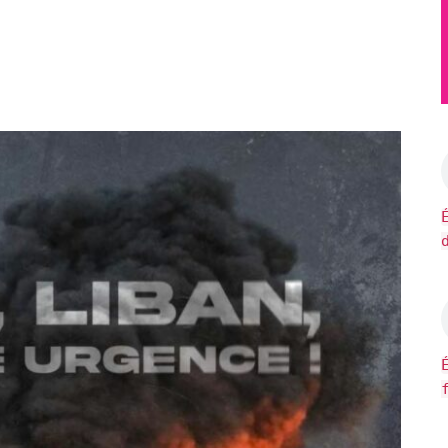
er Google
iCalendar
Of