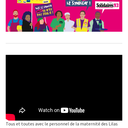
Tous et toutes avec le personnel de la maternité des Lilas