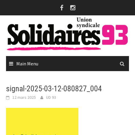
Skip
to
content
Main Menu
signal-2025-03-12-080827_004
12 mars 2025
UD 93