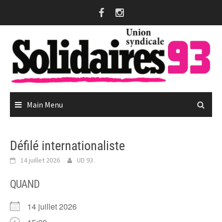
Skip
to
content
Main Menu
Défilé internationaliste
14 juillet 2026
UD 93
QUAND
14 juillet 2026