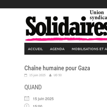
Skip
to
content
ACCUEIL
AGENDA
MOBILISATIONS ET 
Chaîne humaine pour Gaza
15 juin 2025
UD 93
QUAND
15 juin 2025
15:00