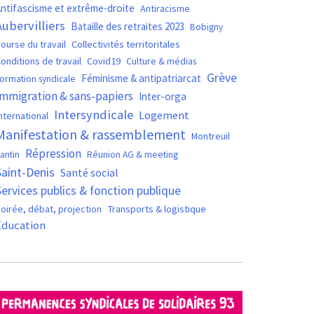
ntifascisme et extrême-droite
Antiracisme
Aubervilliers
Bataille des retraites 2023
Bobigny
ourse du travail
Collectivités territoritales
Covid19
onditions de travail
Culture & médias
Grève
Féminisme & antipatriarcat
ormation syndicale
Immigration & sans-papiers
Inter-orga
Intersyndicale
Logement
nternational
Manifestation & rassemblement
Montreuil
Répression
antin
Réunion AG & meeting
Saint-Denis
Santé social
Services publics & fonction publique
oirée, débat, projection
Transports & logistique
Éducation