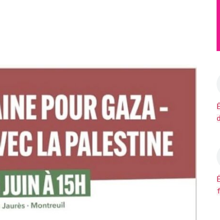
er Google
iCalendar
Of