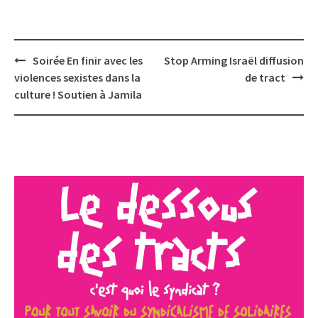
Post
Soirée En finir avec les
Stop Arming Israël diffusion
navigation
violences sexistes dans la
de tract
culture ! Soutien à Jamila