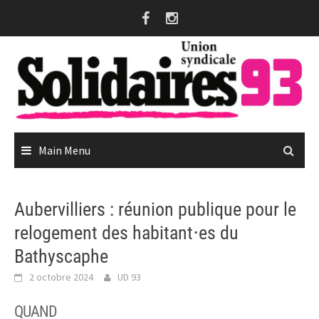
Skip
to
content
Main Menu
Aubervilliers : réunion publique pour le
relogement des habitant⋅es du
Bathyscaphe
2 octobre 2024
UD 93
QUAND