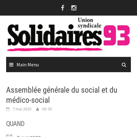
Skip
to
content
Main Menu
Assemblée générale du social et du
médico-social
7 mai 2025
UD 93
QUAND