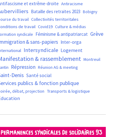
ntifascisme et extrême-droite
Antiracisme
Aubervilliers
Bataille des retraites 2023
Bobigny
ourse du travail
Collectivités territoritales
Covid19
onditions de travail
Culture & médias
Grève
Féminisme & antipatriarcat
ormation syndicale
Immigration & sans-papiers
Inter-orga
Intersyndicale
Logement
nternational
Manifestation & rassemblement
Montreuil
Répression
antin
Réunion AG & meeting
Saint-Denis
Santé social
Services publics & fonction publique
oirée, débat, projection
Transports & logistique
Éducation