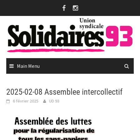
Skip
to
content
Main Menu
2025-02-08 Assemblee intercollectif
6 février 2025
UD 93