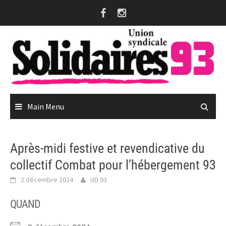
Skip
to
content
Main Menu
Après-midi festive et revendicative du
collectif Combat pour l’hébergement 93
2 décembre 2024
UD 93
QUAND