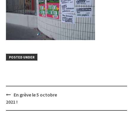
POSTED UNDER
Post
En grève le 5 octobre
navigation
2021 !