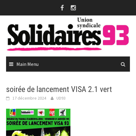
Skip
to
content
Main Menu
soirée de lancement VISA 2.1 vert
17 décembre 2024
UD93