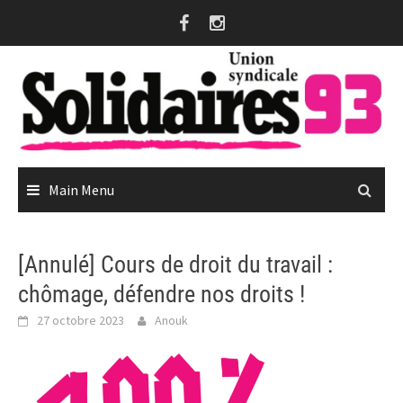
Skip
to
content
Main Menu
[Annulé] Cours de droit du travail :
chômage, défendre nos droits !
27 octobre 2023
Anouk