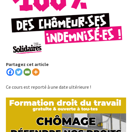
Partagez cet article
Ce cours est reporté à une date ultérieure !