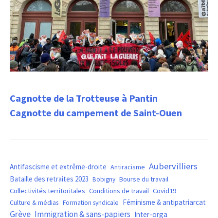
Cagnotte de la Trotteuse à Pantin
Cagnotte du campement de Saint-Ouen
Aubervilliers
Antifascisme et extrême-droite
Antiracisme
Bataille des retraites 2023
Bourse du travail
Bobigny
Covid19
Collectivités territoritales
Conditions de travail
Féminisme & antipatriarcat
Culture & médias
Formation syndicale
Grève
Immigration & sans-papiers
Inter-orga