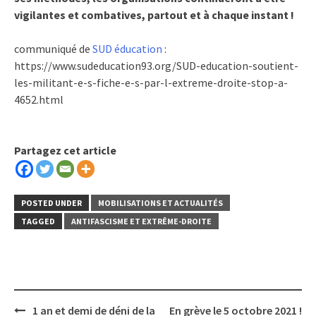
vigilantes et combatives, partout et à chaque instant !
communiqué de
SUD éducation
:
https://www.sudeducation93.org/SUD-education-soutient-
les-militant-e-s-fiche-e-s-par-l-extreme-droite-stop-a-
4652.html
Partagez cet article
POSTED UNDER
MOBILISATIONS ET ACTUALITÉS
TAGGED
ANTIFASCISME ET EXTRÊME-DROITE
Post
1 an et demi de déni de la
En grève le 5 octobre 2021 !