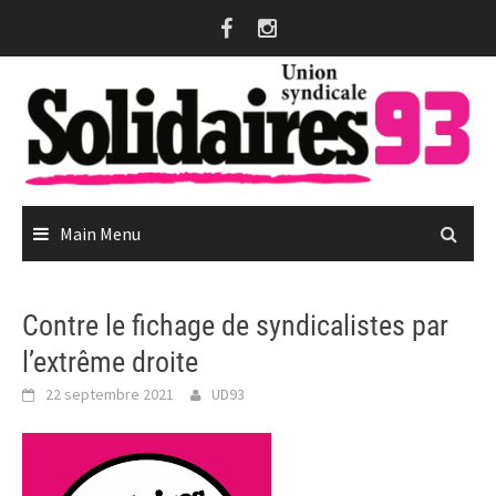
Skip
to
content
Main Menu
Contre le fichage de syndicalistes par
l’extrême droite
22 septembre 2021
UD93