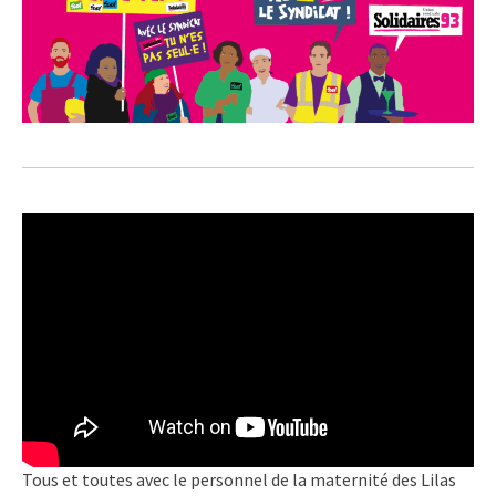
Tous et toutes avec le personnel de la maternité des Lilas