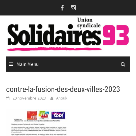
Skip
to
content
Main Menu
contre-la-fusion-des-deux-villes-2023
29 novembre 2023
Anouk