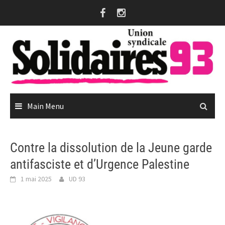
Skip
to
content
Main Menu
Contre la dissolution de la Jeune garde
antifasciste et d’Urgence Palestine
1 mai 2025
UD 93