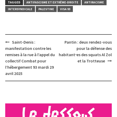
TAGGED
ANTIFASCISME ET EXTRÊME-DROITE
ANTIRACISME
INTERSYNDICALE
PALESTINE
VISA 93
Post
Saint-Denis :
Pantin : deux rendez-vous
navigation
manifestation contre les
pour la défense des
remises à la rue à l’appel du
habitant⋅es des squats Al Zol
collectif Combat pour
et la Trotteuse
l’hébergement 93 mardi 29
avril 2025