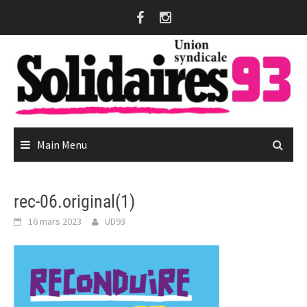
Skip
to
content
Main Menu
rec-06.original(1)
16 mars 2023
UD93