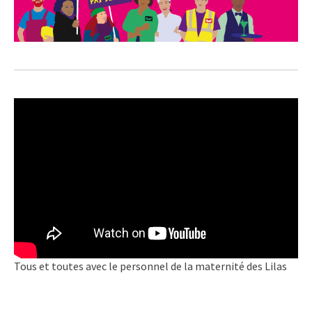
Tous et toutes avec le personnel de la maternité des Lilas