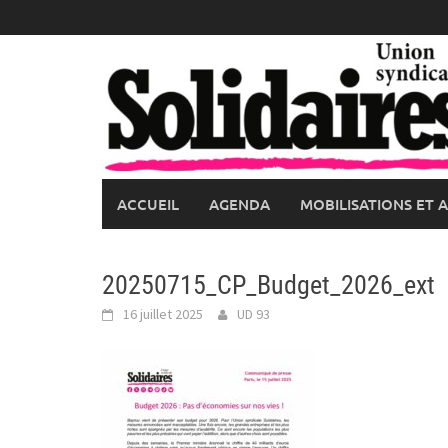
Skip
to
content
ACCUEIL
AGENDA
MOBILISATIONS ET 
20250715_CP_Budget_2026_ext
16 juillet 2025
UD 93