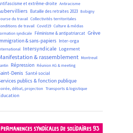
ntifascisme et extrême-droite
Antiracisme
Aubervilliers
Bataille des retraites 2023
Bobigny
ourse du travail
Collectivités territoritales
Covid19
onditions de travail
Culture & médias
Grève
Féminisme & antipatriarcat
ormation syndicale
Immigration & sans-papiers
Inter-orga
Intersyndicale
Logement
nternational
Manifestation & rassemblement
Montreuil
Répression
antin
Réunion AG & meeting
Saint-Denis
Santé social
Services publics & fonction publique
oirée, débat, projection
Transports & logistique
Éducation