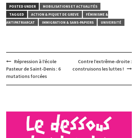
POSTED UNDER
MOBILISATIONS ET ACTUALITÉS
TAGGED
ACTION & PIQUET DE GREVE
FÉMINISME &
ANTIPATRIARCAT
IMMIGRATION & SANS-PAPIERS
UNIVERSITÉ
Post
Répression à l’école
Contre l’extrême-droite :
navigation
Pasteur de Saint-Denis : 6
construisons les luttes !
mutations forcées