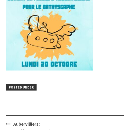
POSTED UNDER
Post
Aubervilliers :
navigation