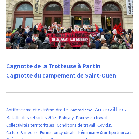
Cagnotte de la Trotteuse à Pantin
Cagnotte du campement de Saint-Ouen
Aubervilliers
Antifascisme et extrême-droite
Antiracisme
Bataille des retraites 2023
Bourse du travail
Bobigny
Covid19
Collectivités territoritales
Conditions de travail
Féminisme & antipatriarcat
Culture & médias
Formation syndicale