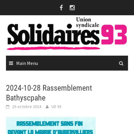
Skip
to
content
Main Menu
2024-10-28 Rassemblement
Bathyscpahe
25 octobre 2024
UD 93