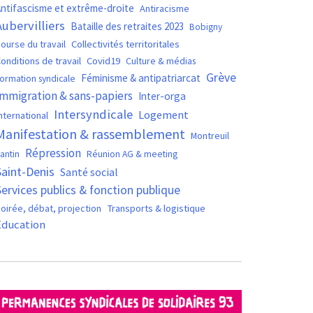
ntifascisme et extrême-droite
Antiracisme
Aubervilliers
Bataille des retraites 2023
Bobigny
ourse du travail
Collectivités territoritales
Covid19
onditions de travail
Culture & médias
Grève
Féminisme & antipatriarcat
ormation syndicale
Immigration & sans-papiers
Inter-orga
Intersyndicale
Logement
nternational
Manifestation & rassemblement
Montreuil
Répression
antin
Réunion AG & meeting
Saint-Denis
Santé social
Services publics & fonction publique
oirée, débat, projection
Transports & logistique
Éducation