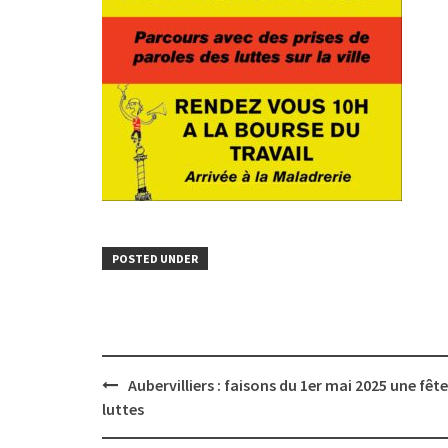
POSTED UNDER
Post
Aubervilliers : faisons du 1er mai 2025 une fêt
navigation
luttes