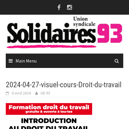
Skip
to
content
Main Menu
2024-04-27-visuel-cours-Droit-du-travail
6 avril 2024
UD 93