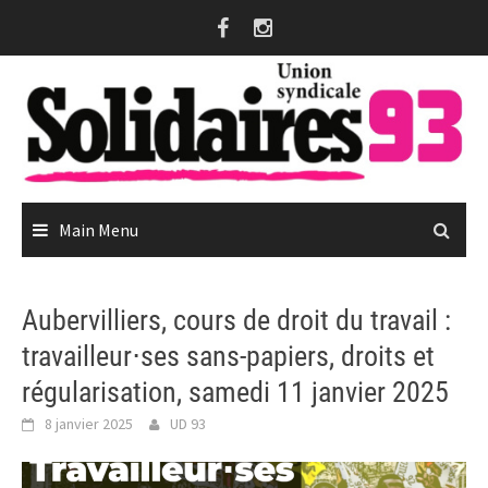
Skip
to
content
Main Menu
Aubervilliers, cours de droit du travail :
travailleur⋅ses sans-papiers, droits et
régularisation, samedi 11 janvier 2025
8 janvier 2025
UD 93