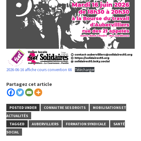
2026-06-16 affiche cours convention 66
Télécharger
Partagez cet article
POSTED UNDER
CONNAITRE SES DROITS
MOBILISATIONS ET
ACTUALITÉS
TAGGED
AUBERVILLIERS
FORMATION SYNDICALE
SANTÉ
SOCIAL