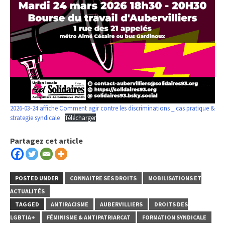
2026-03-24 affiche Comment agir contre les discriminations _ cas pratique &
strategie syndicale
Télécharger
Partagez cet article
POSTED UNDER
CONNAITRE SES DROITS
MOBILISATIONS ET
ACTUALITÉS
TAGGED
ANTIRACISME
AUBERVILLIERS
DROITS DES
LGBTIA+
FÉMINISME & ANTIPATRIARCAT
FORMATION SYNDICALE