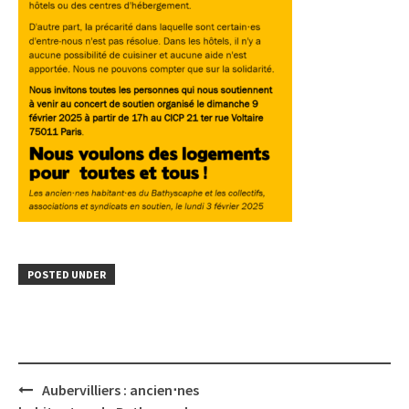
POSTED UNDER
Post
Aubervilliers : ancien⋅nes
navigation