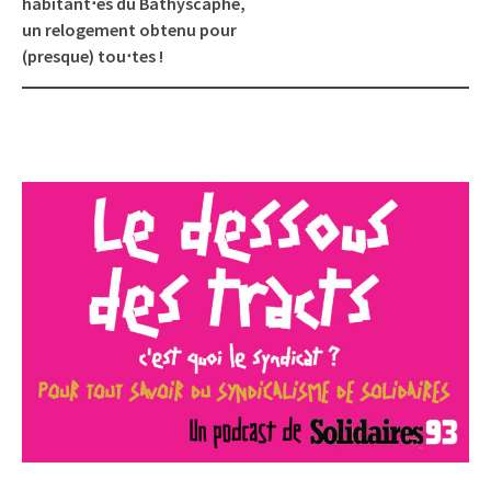
habitant⋅es du Bathyscaphe,
un relogement obtenu pour
(presque) tou⋅tes !