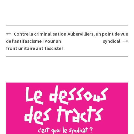
Post
Contre la criminalisation
Aubervilliers, un point de vue
navigation
de l’antifascisme ! Pour un
syndical
front unitaire antifasciste !