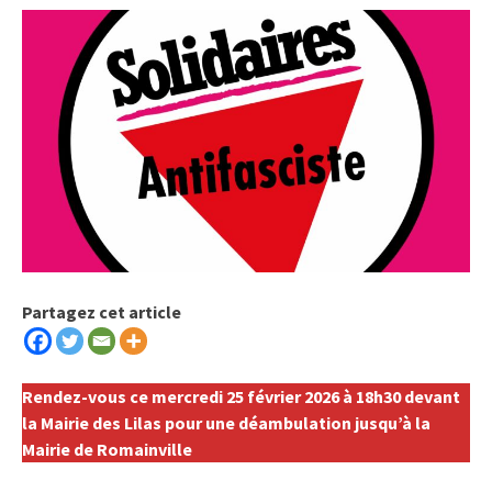
Partagez cet article
Rendez-vous ce mercredi 25 février 2026 à 18h30 devant
la Mairie des Lilas pour une déambulation jusqu’à la
Mairie de Romainville