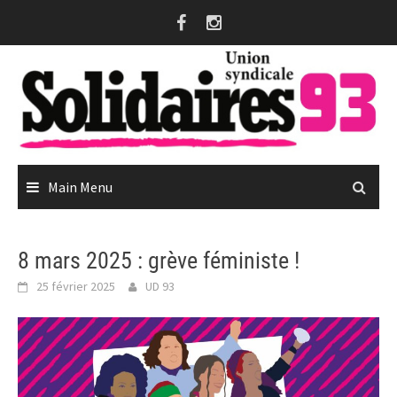
Skip
to
content
Main Menu
8 mars 2025 : grève féministe !
25 février 2025
UD 93