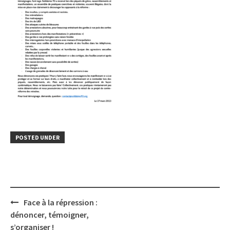
POSTED UNDER
Post
Face à la répression :
navigation
dénoncer, témoigner,
s’organiser !