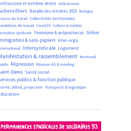
ntifascisme et extrême-droite
Antiracisme
Aubervilliers
Bataille des retraites 2023
Bobigny
ourse du travail
Collectivités territoritales
Covid19
onditions de travail
Culture & médias
Grève
Féminisme & antipatriarcat
ormation syndicale
Immigration & sans-papiers
Inter-orga
Intersyndicale
Logement
nternational
Manifestation & rassemblement
Montreuil
Répression
antin
Réunion AG & meeting
Saint-Denis
Santé social
Services publics & fonction publique
oirée, débat, projection
Transports & logistique
Éducation