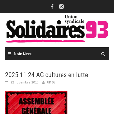
Skip
to
content
Main Menu
2025-11-24 AG cultures en lutte
22 novembre 2025
UD 93