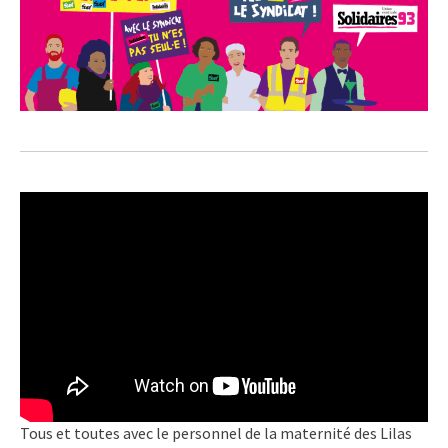
Tous et toutes avec le personnel de la maternité des Lilas