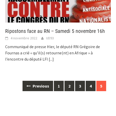
Ripostons face au RN – Samedi 5 novembre 16h
4 novembre 2022
UD93
Communiqué de presse Hier, le député RN Grégoire de
Fournas a crié « qu’il(s) retourne(nt) en Afrique » à
l’encontre du député LFI
[...]
Posts
Previous
1
2
3
4
5
navigation