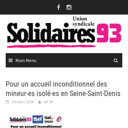
Skip
to
content
Main Menu
Pour un accueil inconditionnel des
mineur-es isolé-es en Seine-Saint-Denis
16 mars 2026
UD 93